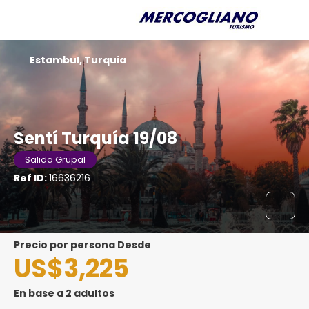
Estambul, Turquia
Sentí Turquía 19/08
Salida Grupal
Ref ID:
16636216
precio por persona Desde
US$3,225
En base a 2 adultos