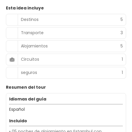
Esta idea incluye
Destinos
5
Transporte
3
Alojamientos
5
Circuitos
1
seguros
1
Resumen del tour
Idiomas del guía
Español
Incluido
• 05 noches de alojamiento en Estambul con