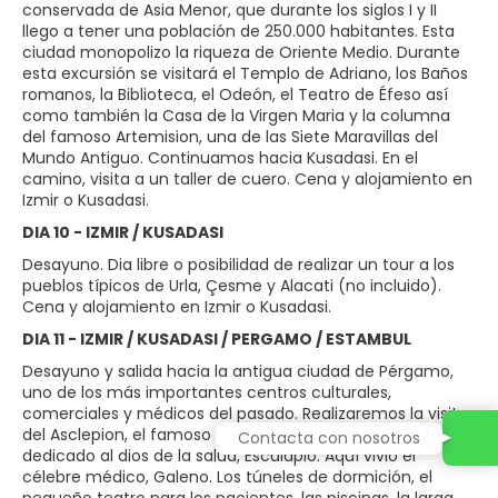
conservada de Asia Menor, que durante los siglos I y II
llego a tener una población de 250.000 habitantes. Esta
ciudad monopolizo la riqueza de Oriente Medio. Durante
esta excursión se visitará el Templo de Adriano, los Baños
romanos, la Biblioteca, el Odeón, el Teatro de Éfeso así
como también la Casa de la Virgen Maria y la columna
del famoso Artemision, una de las Siete Maravillas del
Mundo Antiguo. Continuamos hacia Kusadasi. En el
camino, visita a un taller de cuero. Cena y alojamiento en
Izmir o Kusadasi.
DIA 10 - IZMIR / KUSADASI
Desayuno. Dia libre o posibilidad de realizar un tour a los
pueblos típicos de Urla, Çesme y Alacati (no incluido).
Cena y alojamiento en Izmir o Kusadasi.
DIA 11 - IZMIR / KUSADASI / PERGAMO / ESTAMBUL
Desayuno y salida hacia la antigua ciudad de Pérgamo,
uno de los más importantes centros culturales,
comerciales y médicos del pasado. Realizaremos la visita
del Asclepion, el famoso hospital del mundo antiguo,
Contacta con nosotros
dedicado al dios de la salud, Esculapio. Aquí vivió el
célebre médico, Galeno. Los túneles de dormición, el
pequeño teatro para los pacientes, las piscinas, la larga