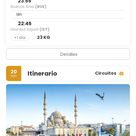
23:55
Buenos Aires
(BUE)
18h
22:45
Istanbul Airport
(IST)
23 KG
+1 día
Detalles
20
Itinerario
Circuitos
ago