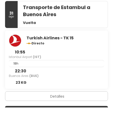
Transporte de Estambul a
31
Buenos Aires
ago
Vuelta
Turkish Airlines - TK 15
Directo
10:55
Istanbul Airport
(IST)
18h
22:30
Buenos Aires
(BUE)
23 KG
Detalles