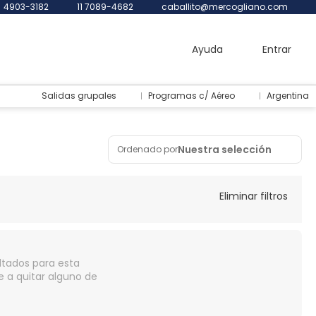
4903-3182
11 7089-4682
caballito@mercogliano.com
Ayuda
Entrar
Salidas grupales
Programas c/ Aéreo
Argentina
Nuestra selección
Ordenado por
Eliminar filtros
ltados para esta
e a quitar alguno de