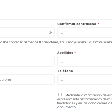
*
Confirmar contraseña
*
debe contener: al menos 8 caracteres, 1 a-Z mayúscula, 1 a-z minúscula, 1
Apellidos
*
Teléfono
Mediante la marcación de esta
expresamente al tratamiento de mi
finalidades y en las condiciones d
documento