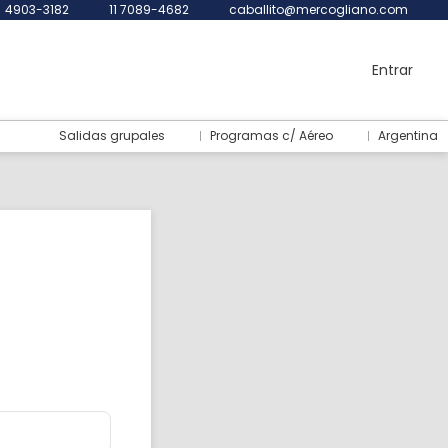
4903-3182
11 7089-4682
caballito@mercogliano.com
Entrar
Salidas grupales
Programas c/ Aéreo
Argentina