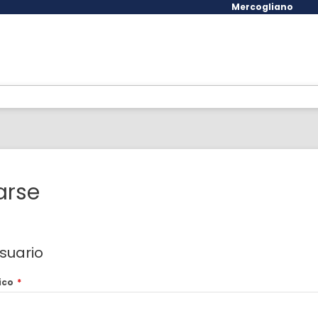
Mercogliano
arse
suario
ico
*