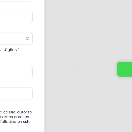
 dígito y 1
Contacta con nosotros
 casilla, autorizo
s datos para las
etalladas
en este