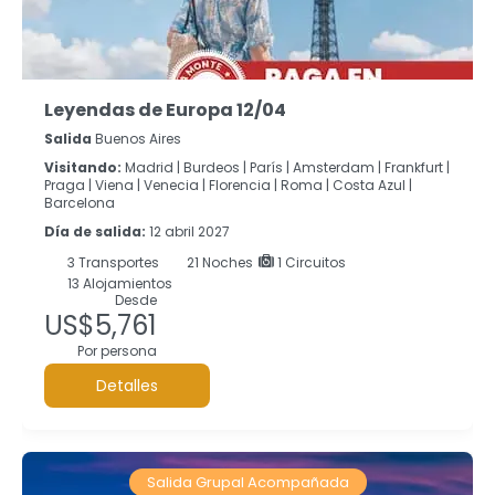
Leyendas de Europa 12/04
Salida
Buenos Aires
Visitando:
Madrid |
Burdeos |
París |
Amsterdam |
Frankfurt |
Praga |
Viena |
Venecia |
Florencia |
Roma |
Costa Azul |
Barcelona
Día de salida:
12 abril 2027
3
Transportes
21
Noches
1 Circuitos
13 Alojamientos
Desde
US$5,761
Por persona
Detalles
Salida Grupal Acompañada