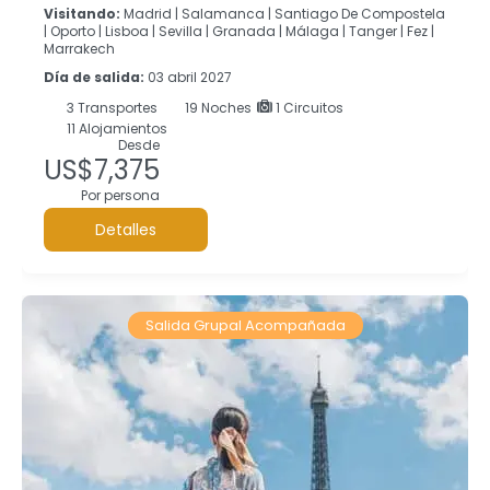
Visitando:
Madrid |
Salamanca |
Santiago De Compostela
|
Oporto |
Lisboa |
Sevilla |
Granada |
Málaga |
Tanger |
Fez |
Marrakech
Día de salida:
03 abril 2027
3
Transportes
19
Noches
1 Circuitos
11 Alojamientos
Desde
US$7,375
Por persona
Detalles
Salida Grupal Acompañada