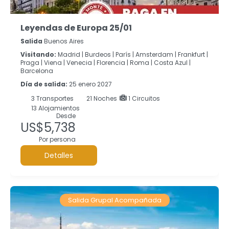
Leyendas de Europa 25/01
Salida
Buenos Aires
Visitando:
Madrid |
Burdeos |
París |
Amsterdam |
Frankfurt |
Praga |
Viena |
Venecia |
Florencia |
Roma |
Costa Azul |
Barcelona
Día de salida:
25 enero 2027
3
Transportes
21
Noches
1 Circuitos
13 Alojamientos
Desde
US$5,738
Por persona
Detalles
Salida Grupal Acompañada