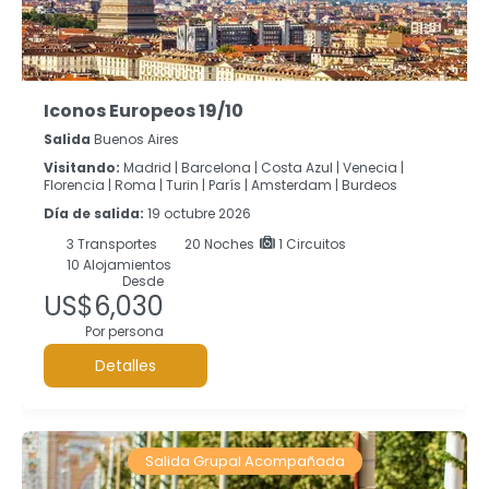
Iconos Europeos 19/10
Salida
Buenos Aires
Visitando:
Madrid |
Barcelona |
Costa Azul |
Venecia |
Florencia |
Roma |
Turin |
París |
Amsterdam |
Burdeos
Día de salida:
19 octubre 2026
3
Transportes
20
Noches
1 Circuitos
10 Alojamientos
Desde
US$6,030
Por persona
Detalles
Salida Grupal Acompañada