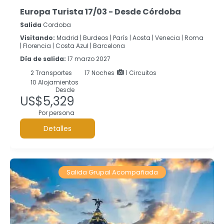
Europa Turista 17/03 - Desde Córdoba
Salida
Cordoba
Visitando:
Madrid |
Burdeos |
París |
Aosta |
Venecia |
Roma
|
Florencia |
Costa Azul |
Barcelona
Día de salida:
17 marzo 2027
2
Transportes
17
Noches
1 Circuitos
10 Alojamientos
Desde
US$5,329
Por persona
Detalles
Salida Grupal Acompañada