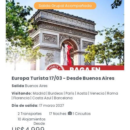
Salida Grupal Acompañada
Europa Turista 17/03 - Desde Buenos Aires
Salida
Buenos Aires
Visitando:
Madrid |
Burdeos |
París |
Aosta |
Venecia |
Roma
|
Florencia |
Costa Azul |
Barcelona
Día de salida:
17 marzo 2027
2
Transportes
17
Noches
1 Circuitos
10 Alojamientos
Desde