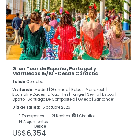
Gran Tour de España, Portugal y
Marruecos 15/10 - Desde Córdoba
Salida
Cordoba
Visitando:
Madrid |
Granada |
Rabat |
Marrakech |
Boumalne Dades |
Erfoud |
Fez |
Tanger |
Sevilla |
Lisboa |
Oporto |
Santiago De Compostela |
Oviedo |
Santander
Día de salida:
15 octubre 2026
3
Transportes
21
Noches
1 Circuitos
14 Alojamientos
Desde
US$6,354