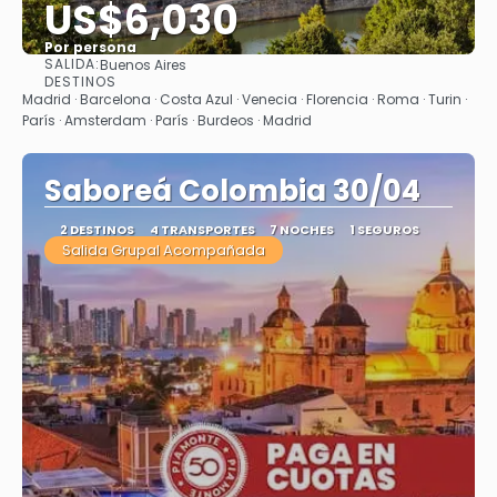
US$6,030
Por persona
SALIDA:
Buenos Aires
Ver
DESTINOS
Madrid · Barcelona · Costa Azul · Venecia · Florencia · Roma · Turin ·
París · Amsterdam · París · Burdeos · Madrid
Saboreá Colombia 30/04
2 DESTINOS
4 TRANSPORTES
7 NOCHES
1 SEGUROS
Salida Grupal Acompañada