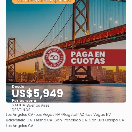
Salida Grupal Acompañada
Desde
US$5,949
Por persona
SALIDA:
Buenos Aires
Ver
DESTINOS
Los Angeles CA · Las Vegas NV · Flagstaff AZ · Las Vegas NV ·
Bakersfield CA · Fresno CA · San Francisco CA · San Luis Obispo CA ·
Los Angeles CA