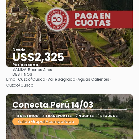
Desde
US$2,325
Por persona
SALIDA:
Buenos Aires
Ver
DESTINOS
Lima · Cuzco/Cusco · Valle Sagrado · Aguas Calientes ·
Cuzco/Cusco
Conecta Perú 14/03
4 DESTINOS
4 TRANSPORTES
7 NOCHES
1 SEGUROS
Salida Grupal Acompañada