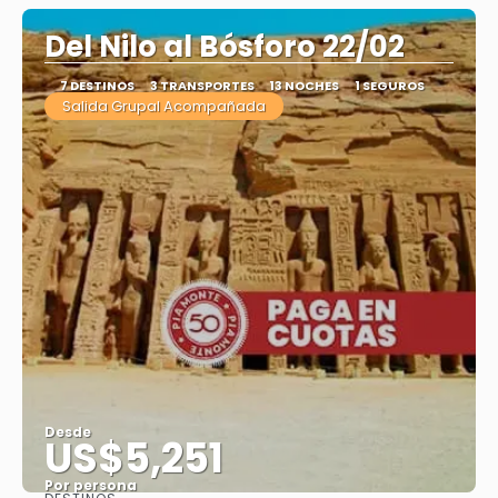
Del Nilo al Bósforo 22/02
7 DESTINOS
3 TRANSPORTES
13 NOCHES
1 SEGUROS
Salida Grupal Acompañada
Desde
US$5,251
Por persona