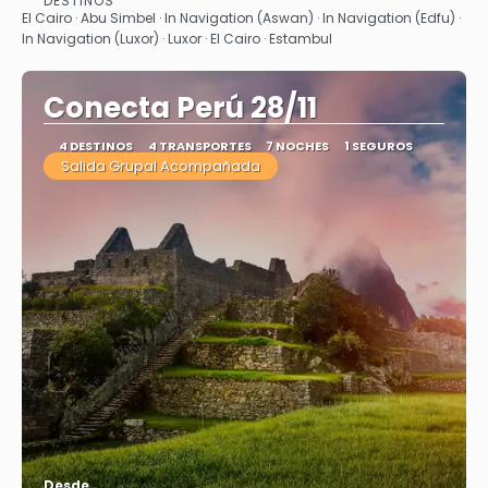
DESTINOS
Ver
El Cairo · Abu Simbel · In Navigation (Aswan) · In Navigation (Edfu) ·
In Navigation (Luxor) · Luxor · El Cairo · Estambul
Conecta Perú 28/11
4 DESTINOS
4 TRANSPORTES
7 NOCHES
1 SEGUROS
Salida Grupal Acompañada
Desde