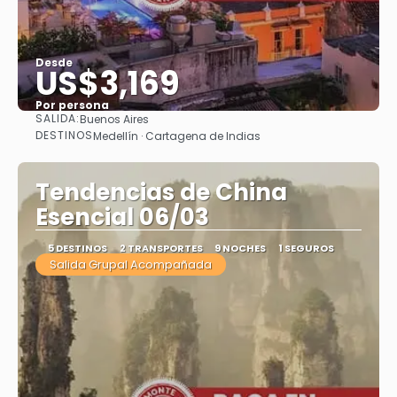
Desde
US$3,169
Por persona
SALIDA:
Buenos Aires
Ver
DESTINOS
Medellín · Cartagena de Indias
Tendencias de China
Esencial 06/03
5 DESTINOS
2 TRANSPORTES
9 NOCHES
1 SEGUROS
Salida Grupal Acompañada