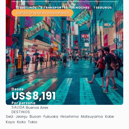
10 DESTINOS
3 TRANSPORTES
15 NOCHES
1 SEGUROS
Salida Grupal Acompañada
Desde
US$8,191
Por persona
SALIDA:
Buenos Aires
Ver
DESTINOS
Seúl · Jeonju · Busan · Fukuoka · Hiroshima · Matsuyama · Kobe ·
Koya · Kioto · Tokio