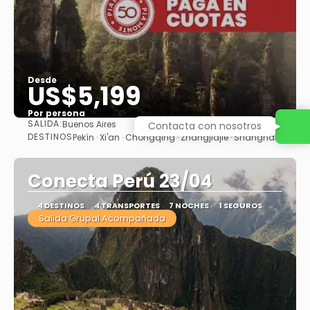
Desde
US$5,199
Por persona
SALIDA:
Buenos Aires
Contacta con nosotros
Ver
DESTINOS
Pekín · Xi'an · Chongqing · Zhangjiajie · Shanghái
Conecta Perú 23/04
4 DESTINOS
4 TRANSPORTES
7 NOCHES
1 SEGUROS
Salida Grupal Acompañada