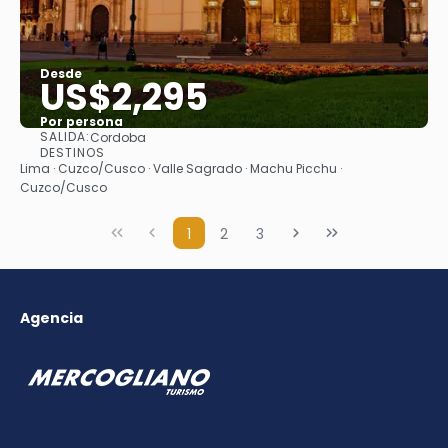
Desde
US$2,295
Por persona
SALIDA:
Cordoba
Ver
DESTINOS
Lima · Cuzco/Cusco · Valle Sagrado · Machu Picchu ·
Cuzco/Cusco
1
2
3
Agencia