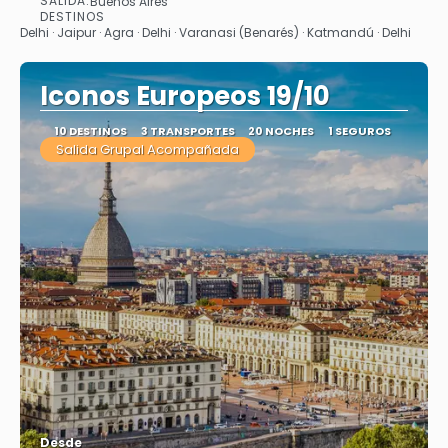
SALIDA:
Buenos Aires
Ver
DESTINOS
Delhi · Jaipur · Agra · Delhi · Varanasi (Benarés) · Katmandú · Delhi
Iconos Europeos 19/10
10 DESTINOS
3 TRANSPORTES
20 NOCHES
1 SEGUROS
Salida Grupal Acompañada
Desde