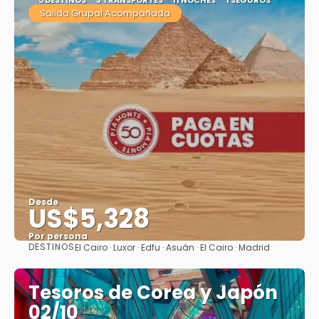
Salida Grupal Acompañada
Desde
US$5,328
Por persona
DESTINOS
El Cairo · Luxor · Edfu · Asuán · El Cairo · Madrid
Ver
Tesoros de Corea y Japón
02/10