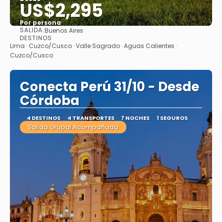
US$2,295
Por persona
SALIDA:
Buenos Aires
Ver
DESTINOS
Lima · Cuzco/Cusco · Valle Sagrado · Aguas Calientes ·
Cuzco/Cusco
Conecta Perú 31/10 - Desde
Córdoba
4 DESTINOS
4 TRANSPORTES
7 NOCHES
1 SEGUROS
Salida Grupal Acompañada