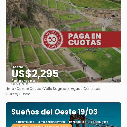
Desde
US$2,295
Por persona
DESTINOS
Ver
Lima · Cuzco/Cusco · Valle Sagrado · Aguas Calientes ·
Cuzco/Cusco
Sueños del Oeste 19/03
7 DESTINOS
3 TRANSPORTES
12 NOCHES
1 SEGUROS