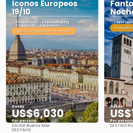
Iconos Europeos
Fanta
19/10
Noch
10 DESTINOS
3 TRANSPORTES
1 DESTINO
20 NOCHES
1 SEGUROS
Paquete 
Salida Grupal Acompañada
Desde
Desde
US$6,030
US$
Por persona
Por person
SALIDA:
DESTINO:
Buenos Aires
R
Ver
DESTINOS