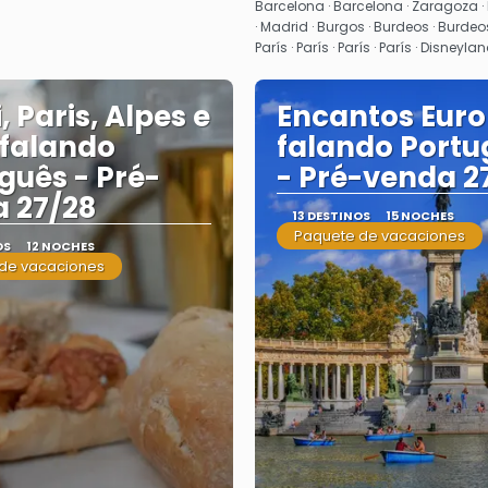
Barcelona · Barcelona · Zaragoza ·
· Madrid · Burgos · Burdeos · Burdeos ·
París · París · París · París · Disneyla
, Paris, Alpes e
Encantos Eur
a falando
falando Portu
guês - Pré-
- Pré-venda 2
 27/28
13 DESTINOS
15 NOCHES
Paquete de vacaciones
OS
12 NOCHES
de vacaciones