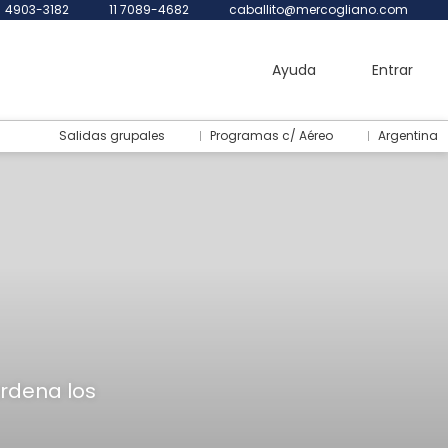
4903-3182
11 7089-4682
caballito@mercogliano.com
Ayuda
Entrar
Salidas grupales
Programas c/ Aéreo
Argentina
ordena los