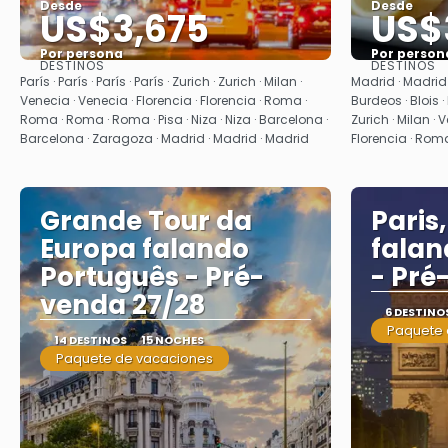
Desde
Desde
US$3,675
US$
Por persona
Por person
DESTINOS
DESTINOS
Ver
París · París · París · París · Zurich · Zurich · Milan ·
Madrid · Madrid 
Venecia · Venecia · Florencia · Florencia · Roma ·
Burdeos · Blois · P
Roma · Roma · Roma · Pisa · Niza · Niza · Barcelona ·
Zurich · Milan · 
Barcelona · Zaragoza · Madrid · Madrid · Madrid
Florencia · Ro
Grande Tour da
Paris,
Europa falando
falan
Português - Pré-
- Pré
venda 27/28
6 DESTINO
Paquete 
14 DESTINOS
15 NOCHES
Paquete de vacaciones