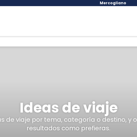
Mercogliano
Ideas de viaje
eas de viaje por tema, categoría o destino, y 
resultados como prefieras.