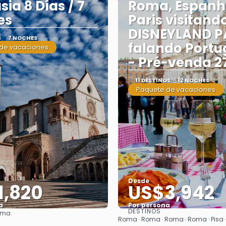
sia 8 Días / 7
Roma, Espanh
es
Paris visitand
DISNEYLAND P
S
7 NOCHES
falando Portu
de vacaciones
- Pré-venda 2
11 DESTINOS
12 NOCHES
Paquete de vacaciones
Desde
1,820
US$3,942
a
Por persona
DESTINOS
oma
Ver
Ver
Roma · Roma · Roma · Roma · Pisa · N