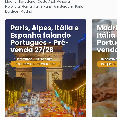
Madrid · Barcelona · Costa Azul · Venecia ·
Florencia · Roma · Turin · París · Amsterdam · París ·
Burdeos · Madrid
Paris, Alpes, Itália e
Madri
Espanha falando
Itáli
Português - Pré-
Portu
venda 27/28
venda
11 DESTINOS
13 NOCHES
10 DESTIN
Paquete de vacaciones
Paquete 