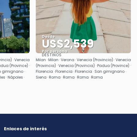
Desde
US$2,539
Por persona
DESTINOS
Ver
vincia) · Venecia
Milan · Milan · Verona · Venecia (Provincia) · Venecia
adua (Province) ·
(Provincia) · Venecia (Provincia) · Padua (Province) ·
San gimignano ·
Florencia · Florencia · Florencia · San gimignano ·
es · Nápoles ·
Siena · Roma · Roma · Roma · Roma
Enlaces de interés