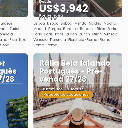
Desde
US$3,942
Por persona
DESTINOS
Ver
Burdeos ·
Lisboa · Lisboa · Lisboa · Mérida · Madrid · Madrid ·
París · Zurich ·
Madrid · Burgos · Burdeos · Burdeos · Blois · París ·
lorencia ·
París · París · París · Zurich · Zurich · Milan · Venecia ·
ma · Pisa · Niza
Venecia · Florencia · Florencia · Roma · Roma ·
celona
Roma · Roma
or
Itália Bela falando
guês
Português - Pré-
7/28
venda 27/28
8 DESTINOS
8 NOCHES
Paquete de vacaciones