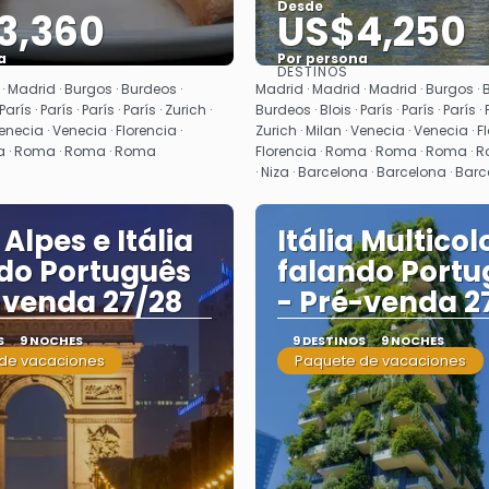
Desde
3,360
US$4,250
a
Por persona
DESTINOS
Ver
Ver
· Madrid · Burgos · Burdeos ·
Madrid · Madrid · Madrid · Burgos · 
arís · París · París · París · Zurich ·
Burdeos · Blois · París · París · París · 
Venecia · Venecia · Florencia ·
Zurich · Milan · Venecia · Venecia · F
ma · Roma · Roma · Roma
Florencia · Roma · Roma · Roma · Ro
· Niza · Barcelona · Barcelona · Bar
 Alpes e Itália
Itália Multicol
do Português
falando Portu
-venda 27/28
- Pré-venda 2
S
9 NOCHES
9 DESTINOS
9 NOCHES
de vacaciones
Paquete de vacaciones