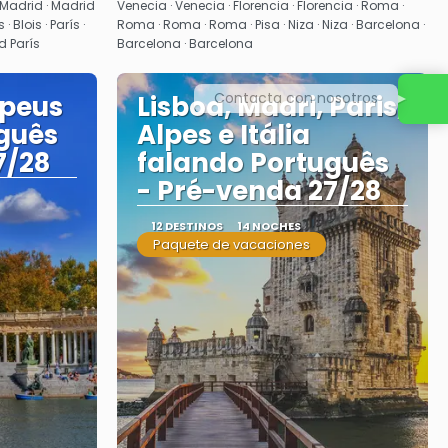
 Madrid · Madrid
Venecia · Venecia · Florencia · Florencia · Roma ·
 Blois · París ·
Roma · Roma · Roma · Pisa · Niza · Niza · Barcelona ·
nd París
Barcelona · Barcelona
Contacta con nosotros
opeus
Lisboa, Madri, Paris,
guês
Alpes e Itália
7/28
falando Português
- Pré-venda 27/28
12 DESTINOS
14 NOCHES
Paquete de vacaciones