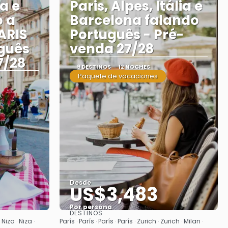
a e
Paris, Alpes, Itália e
o a
Barcelona falando
ARIS
Português - Pré-
guês
venda 27/28
7/28
9 DESTINOS
12 NOCHES
Paquete de vacaciones
Desde
US$3,483
Por persona
DESTINOS
Ver
iza · Niza ·
París · París · París · París · Zurich · Zurich · Milan ·