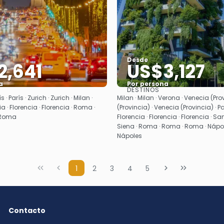
Desde
2,641
US$3,127
a
Por persona
DESTINOS
Ver
Ver
ís · París · Zurich · Zurich · Milan ·
Milan · Milan · Verona · Venecia (Pro
a · Florencia · Florencia · Roma ·
(Provincia) · Venecia (Provincia) · P
 Roma
Florencia · Florencia · Florencia · 
Siena · Roma · Roma · Roma · Nápol
Nápoles
1
2
3
4
5
Contacto