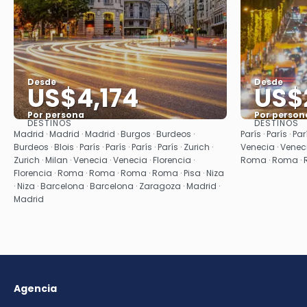
Desde
Desde
US$4,174
US$
Por persona
Por person
DESTINOS
DESTINOS
Ver
Madrid · Madrid · Madrid · Burgos · Burdeos ·
París · París · Par
Burdeos · Blois · París · París · París · París · Zurich ·
Venecia · Veneci
Zurich · Milan · Venecia · Venecia · Florencia ·
Roma · Roma ·
Florencia · Roma · Roma · Roma · Roma · Pisa · Niza
· Niza · Barcelona · Barcelona · Zaragoza · Madrid ·
Madrid
Agencia