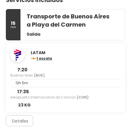
Transporte de Buenos Aires
15
a Playa del Carmen
nov
Salida
LATAM
1 escala
7:20
Buenos Aires
(BUE)
12h 5m
17:35
Aeropuerto Internacional de Cancún
(CUN)
23 KG
Detalles