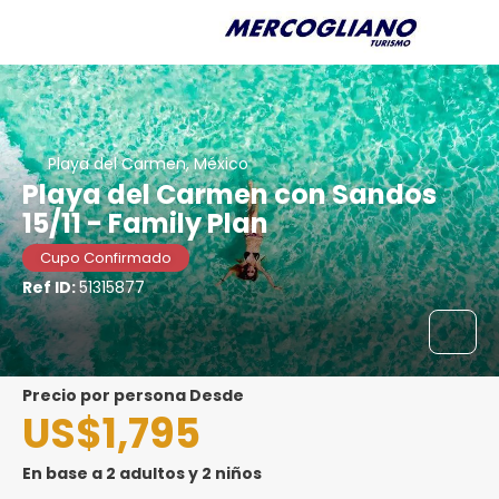
Playa del Carmen, México
Playa del Carmen con Sandos
15/11 - Family Plan
Cupo Confirmado
Ref ID:
51315877
precio por persona Desde
US$1,795
En base a 2 adultos y 2 niños