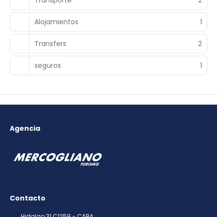
Alojamientos
1
Transfers
2
seguros
1
Agencia
Contacto
Hidalgo 31 C1259 - CABA