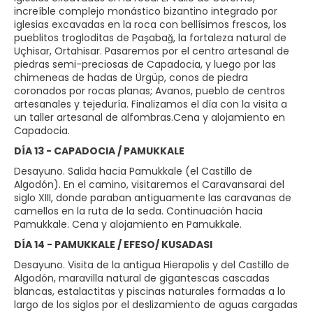
increíble complejo monástico bizantino integrado por
iglesias excavadas en la roca con bellísimos frescos, los
pueblitos trogloditas de Paşabağ, la fortaleza natural de
Uçhisar, Ortahisar. Pasaremos por el centro artesanal de
piedras semi-preciosas de Capadocia, y luego por las
chimeneas de hadas de Ürgüp, conos de piedra
coronados por rocas planas; Avanos, pueblo de centros
artesanales y tejeduría. Finalizamos el día con la visita a
un taller artesanal de alfombras.Cena y alojamiento en
Capadocia.
DÍA 13 - CAPADOCIA / PAMUKKALE
Desayuno. Salida hacia Pamukkale (el Castillo de
Algodón). En el camino, visitaremos el Caravansarai del
siglo XIII, donde paraban antiguamente las caravanas de
camellos en la ruta de la seda. Continuación hacia
Pamukkale. Cena y alojamiento en Pamukkale.
DÍA 14 - PAMUKKALE / EFESO/ KUSADASI
Desayuno. Visita de la antigua Hierapolis y del Castillo de
Algodón, maravilla natural de gigantescas cascadas
blancas, estalactitas y piscinas naturales formadas a lo
largo de los siglos por el deslizamiento de aguas cargadas