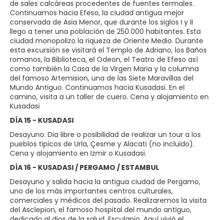
de sales calcáreas procedentes de fuentes termales.
Continuamos hacia Efeso, la ciudad antigua mejor
conservada de Asia Menor, que durante los siglos I y II
llego a tener una población de 250.000 habitantes. Esta
ciudad monopolizo la riqueza de Oriente Medio. Durante
esta excursión se visitará el Templo de Adriano, los Baños
romanos, la Biblioteca, el Odeon, el Teatro de Efeso así
como también la Casa de la Virgen Maria y la columna
del famoso Artemision, una de las Siete Maravillas del
Mundo Antiguo. Continuamos hacia Kusadasi. En el
camino, visita a un taller de cuero. Cena y alojamiento en
Kusadasi
DÍA 15 - KUSADASI
Desayuno. Dia libre o posibilidad de realizar un tour a los
pueblos tipicos de Urla, Çesme y Alacati (no incluido).
Cena y alojamiento en Izmir o Kusadasi.
DÍA 16 - KUSADASI / PERGAMO / ESTAMBUL
Desayuno y salida hacia la antigua ciudad de Pergamo,
uno de los más importantes centros culturales,
comerciales y médicos del pasado. Realizaremos la visita
del Asclepion, el famoso hospital del mundo antiguo,
dedicado al dios de la salud, Esculapio. Aquí vivió el