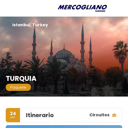
Istanbul, Turkey
TURQUIA
Paquete
24
Itinerario
Circuitos
abr