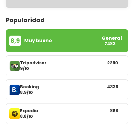
Popularidad
General
8,9
Muy bueno
7483
Tripadvisor
2290
9/10
Booking
4335
8,9/10
Expedia
858
8,8/10