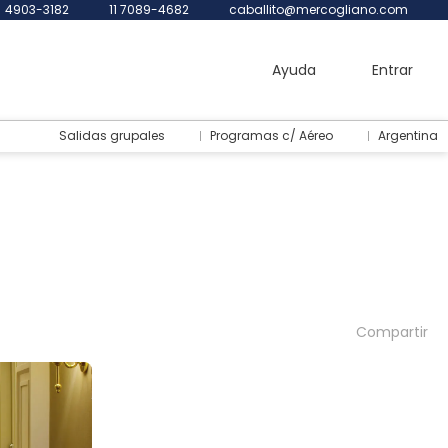
4903-3182
11 7089-4682
caballito@mercogliano.com
Ayuda
Entrar
Salidas grupales
Programas c/ Aéreo
Argentina
Compartir