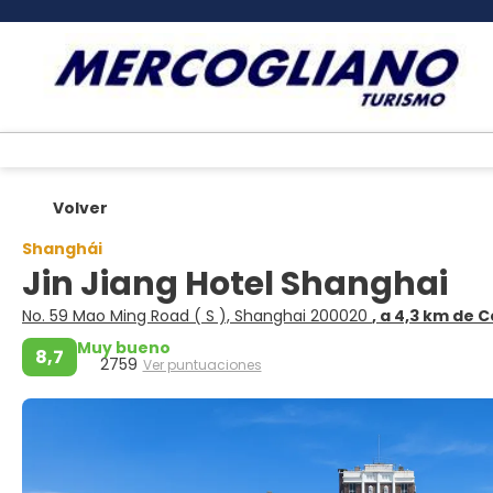
Volver
Shanghái
Jin Jiang Hotel Shanghai
No. 59 Mao Ming Road ( S ), Shanghai 200020
, a 4,3 km de 
Muy bueno
8,7
2759
Ver puntuaciones