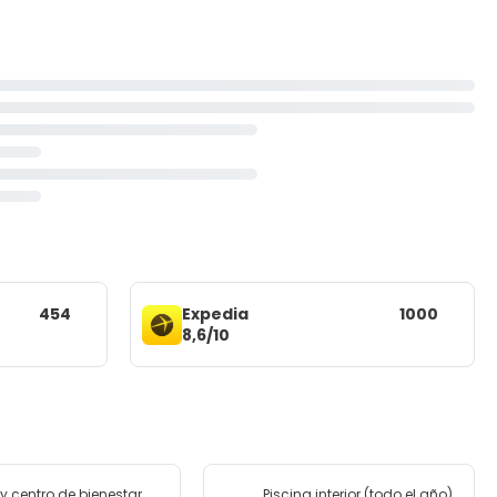
454
Expedia
1000
8,6/10
y centro de bienestar
Piscina interior (todo el año)