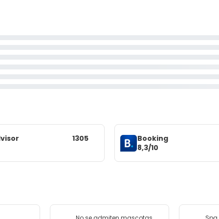
visor
1305
Booking
8,3/10
No se admiten mascotas
Spa 