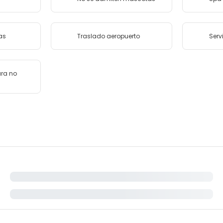
as
Traslado aeropuerto
Serv
ara no