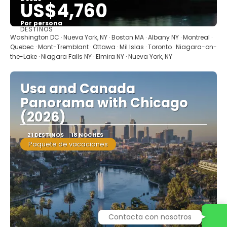
US$4,760
Por persona
DESTINOS
Ver
Washington DC · Nueva York, NY · Boston MA · Albany NY · Montreal ·
Quebec · Mont-Tremblant · Ottawa · Mil Islas · Toronto · Niagara-on-
the-Lake · Niagara Falls NY · Elmira NY · Nueva York, NY
Usa and Canada
Panorama with Chicago
(2026)
21 DESTINOS
18 NOCHES
Paquete de vacaciones
Contacta con nosotros