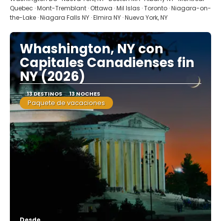
Quebec · Mont-Tremblant · Ottawa · Mil Islas · Toronto · Niagara-on-
the-Lake · Niagara Falls NY · Elmira NY · Nueva York, NY
Whashington, NY con
Capitales Canadienses fin
NY (2026)
13 DESTINOS
13 NOCHES
Paquete de vacaciones
Desde