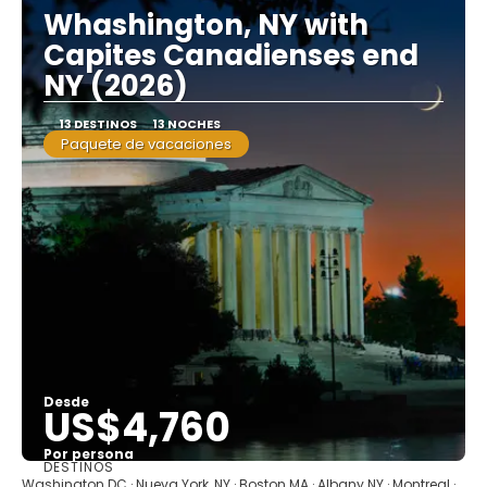
Whashington, NY with
Capites Canadienses end
NY (2026)
13 DESTINOS
13 NOCHES
Paquete de vacaciones
Desde
US$4,760
Por persona
DESTINOS
Ver
Washington DC · Nueva York, NY · Boston MA · Albany NY · Montreal ·