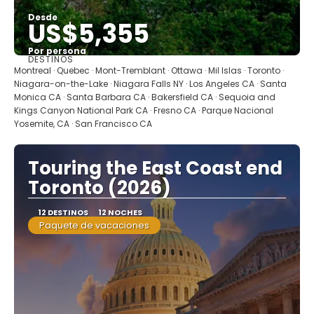
Desde
US$5,355
Por persona
DESTINOS
Ver
Montreal · Quebec · Mont-Tremblant · Ottawa · Mil Islas · Toronto ·
Niagara-on-the-Lake · Niagara Falls NY · Los Angeles CA · Santa
Monica CA · Santa Barbara CA · Bakersfield CA · Sequoia and
Kings Canyon National Park CA · Fresno CA · Parque Nacional
Yosemite, CA · San Francisco CA
Touring the East Coast end
Toronto (2026)
12 DESTINOS
12 NOCHES
Paquete de vacaciones